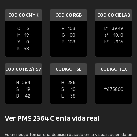
CÓDIGO CMYK
CÓDIGO RGB
CÓDIGO CIELAB
C
5
R
103
L*
39.49
M
19
G
88
a*
10.18
Y
0
B
108
b*
-9.16
K
58
CÓDIGO HSB/HSV
CÓDIGO HSL
CÓDIGO HEX
H
284
H
285
S
19
S
10
#67586C
B
42
L
38
Ver PMS 2364 C en la vida real
Es un riesgo tomar una decisión basada en la visualización de un