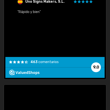
Uno Signs Makers, S.L.
s
"Rápido y bien"
"Buen 
consu
463
comentarios
9,0