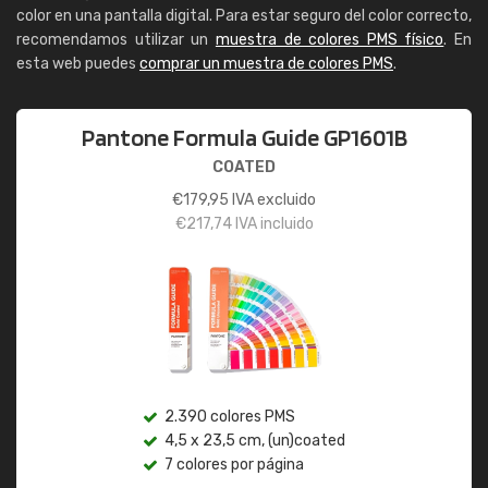
color en una pantalla digital. Para estar seguro del color correcto,
recomendamos utilizar un
muestra de colores PMS físico
. En
esta web puedes
comprar un muestra de colores PMS
.
Pantone Formula Guide GP1601B
COATED
€
179,95
IVA excluido
€
217,74
IVA incluido
2.390 colores PMS
4,5 x 23,5 cm, (un)coated
7 colores por página