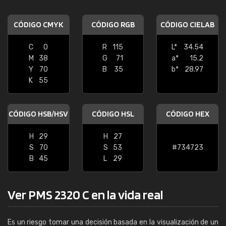
CÓDIGO CMYK
CÓDIGO RGB
CÓDIGO CIELAB
C
0
R
115
L*
34.54
M
38
G
71
a*
15.2
Y
70
B
35
b*
28.97
K
55
CÓDIGO HSB/HSV
CÓDIGO HSL
CÓDIGO HEX
H
29
H
27
S
70
S
53
#734723
B
45
L
29
Ver PMS 2320 C en la vida real
Es un riesgo tomar una decisión basada en la visualización de un