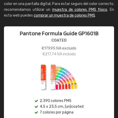
color en una pantalla digital. Para estar seguro del color correcto,
recomendamos utilizar un
muestra de colores PMS físico
. En
esta web puedes
comprar un muestra de colores PMS
.
Pantone Formula Guide GP1601B
COATED
€
179,95
IVA excluido
€
217,74
IVA incluido
2.390 colores PMS
4,5 x 23,5 cm, (un)coated
7 colores por página