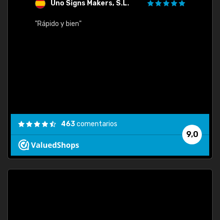
Uno Signs Makers, S.L.
s
"Rápido y bien"
"Buen 
consu
463
comentarios
9,0