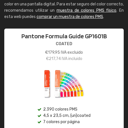
color en una pantalla digital. Para estar seguro del color correcto,
recomendamos utilizar un
muestra de colores PMS físico
. En
esta web puedes
comprar un muestra de colores PMS
.
Pantone Formula Guide GP1601B
COATED
€
179,95
IVA excluido
€
217,74
IVA incluido
2.390 colores PMS
4,5 x 23,5 cm, (un)coated
7 colores por página