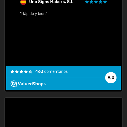
Uno Signs Makers, S.L.
s
"Rápido y bien"
"Buen 
consu
463
comentarios
9,0