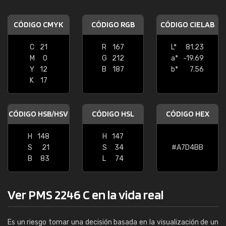
CÓDIGO CMYK
CÓDIGO RGB
CÓDIGO CIELAB
C
21
R
167
L*
81.23
M
0
G
212
a*
-19.69
Y
12
B
187
b*
7.56
K
17
CÓDIGO HSB/HSV
CÓDIGO HSL
CÓDIGO HEX
H
148
H
147
S
21
S
34
#A7D4BB
B
83
L
74
Ver PMS 2246 C en la vida real
Es un riesgo tomar una decisión basada en la visualización de un