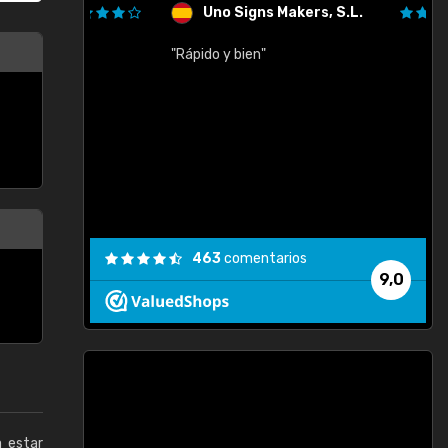
Uno Signs Makers, S.L.
cil
"Rápido y bien"
"
c
463
comentarios
9,0
a estar