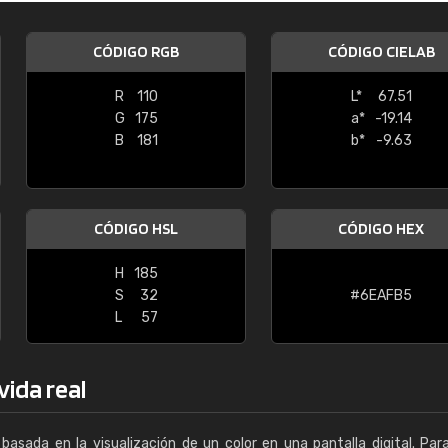
Enrique
CÓDIGO RGB
CÓDIGO CIELAB
"Buen servicio. No obstante No es fá
encontrar/comprar lo que se busca"
R
110
L*
67.51
G
175
a*
-19.14
B
181
b*
-9.63
CÓDIGO HSL
CÓDIGO HEX
H
185
S
32
#6EAFB5
L
57
vida real
basada en la visualización de un color en una pantalla digital. Par