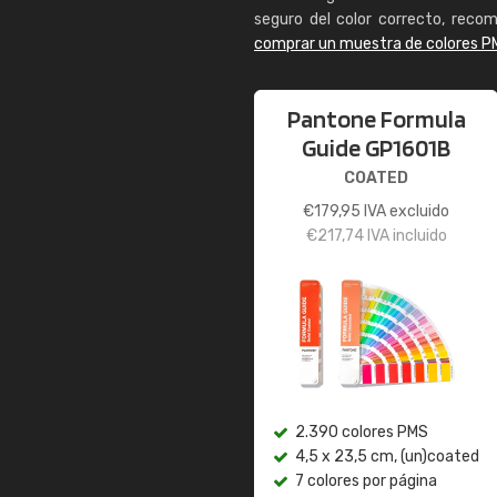
seguro del color correcto, reco
comprar un muestra de colores P
Pantone Formula
Guide GP1601B
COATED
€
179,95
IVA excluido
€
217,74
IVA incluido
2.390 colores PMS
4,5 x 23,5 cm, (un)coated
7 colores por página