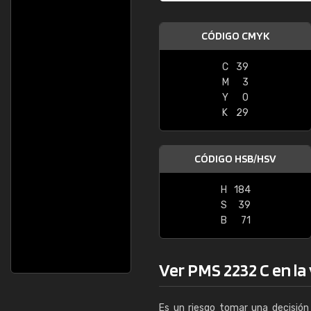
CÓDIGO CMYK
C
39
M
3
Y
0
K
29
CÓDIGO HSB/HSV
H
184
S
39
B
71
Ver PMS 2232 C en la 
Es un riesgo tomar una decisión 