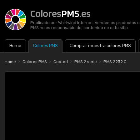
Colores
PMS
.es
Publicado por Whirlwind Internet. Vendemos productos of
PMS no es responsable del contenido de este sitio.
Home
Colores PMS
Comprar muestra colores PMS
Home
Colores PMS
Coated
PMS 2 serie
PMS 2232 C