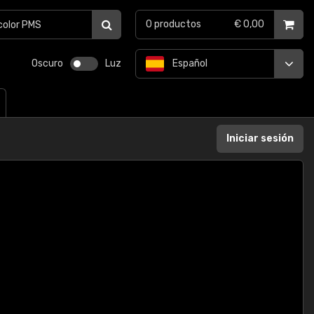
0
productos
€ 0,00
Oscuro
Luz
Español
Iniciar sesión