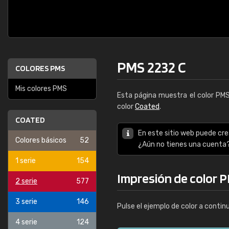
PMS 2232 C
COLORES PMS
Mis colores PMS
Esta página muestra el color PM
color
Coated
.
COATED
En este sitio web puede cre
Colores básicos
52
¿Aún no tienes una cuenta
1 serie
154
Impresión de color 
2 serie
577
3 serie
146
Pulse el ejemplo de color a contin
4 serie
124