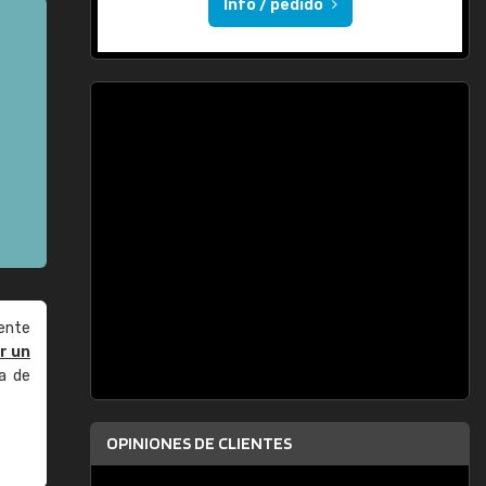
Info / pedido
ente
r un
a de
OPINIONES DE CLIENTES