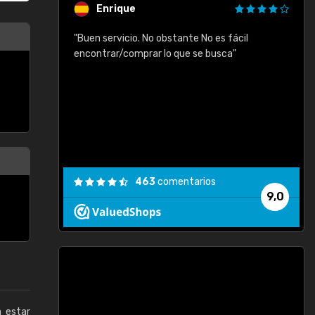
Enrique
"Buen servicio. No obstante No es fácil
"
encontrar/comprar lo que se busca"
463
comentarios
9,0
a estar