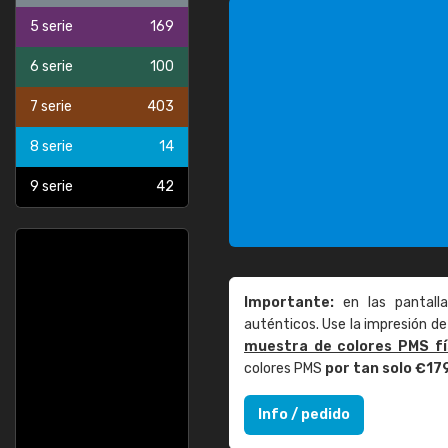
5 serie
169
6 serie
100
7 serie
403
8 serie
14
9 serie
42
Importante:
en las pantall
auténticos. Use la impresión 
muestra de colores PMS fí
colores PMS
por tan solo €17
Info / pedido