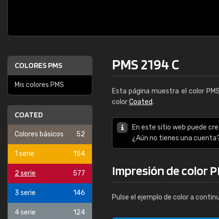
PMS 2194 C
COLORES PMS
Mis colores PMS
Esta página muestra el color PM
color
Coated
.
COATED
En este sitio web puede cre
Colores básicos
52
¿Aún no tienes una cuenta
1 serie
154
Impresión de color 
2 serie
577
3 serie
146
Pulse el ejemplo de color a contin
4 serie
124