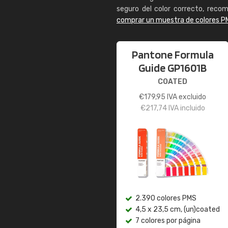
seguro del color correcto, reco
comprar un muestra de colores P
Pantone Formula
Guide GP1601B
COATED
€
179,95
IVA excluido
€
217,74
IVA incluido
2.390 colores PMS
4,5 x 23,5 cm, (un)coated
7 colores por página