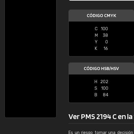
CÓDIGO CMYK
C
100
M
38
Y
0
K
16
CÓDIGO HSB/HSV
H
202
S
100
B
84
Ver PMS 2194 C en la 
Es un riesgo tomar una decisión 