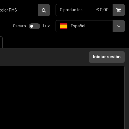
0
productos
€ 0,00
Oscuro
Luz
Español
Iniciar sesión