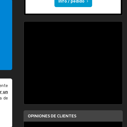
Info / pedido
ente
r un
a de
OPINIONES DE CLIENTES