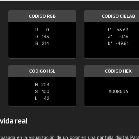
CÓDIGO RGB
CÓDIGO CIELAB
R
0
L*
53.63
G
133
a*
-0.16
B
214
b*
-49.81
CÓDIGO HSL
CÓDIGO HEX
H
203
S
100
#0085D6
L
42
vida real
basada en la visualización de un color en una pantalla digital. Par