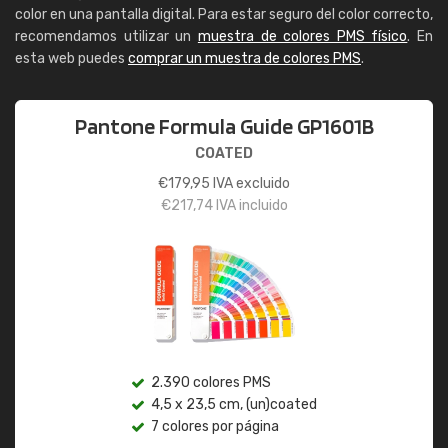
color en una pantalla digital. Para estar seguro del color correcto,
recomendamos utilizar un
muestra de colores PMS físico
. En
esta web puedes
comprar un muestra de colores PMS
.
Pantone Formula Guide GP1601B
COATED
€
179,95
IVA excluido
€
217,74
IVA incluido
2.390 colores PMS
4,5 x 23,5 cm, (un)coated
7 colores por página