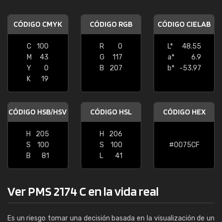
CÓDIGO CMYK
CÓDIGO RGB
CÓDIGO CIELAB
C
100
R
0
L*
48.55
M
43
G
117
a*
6.9
Y
0
B
207
b*
-53.97
K
19
CÓDIGO HSB/HSV
CÓDIGO HSL
CÓDIGO HEX
H
205
H
206
S
100
S
100
#0075CF
B
81
L
41
Ver PMS 2174 C en la vida real
Es un riesgo tomar una decisión basada en la visualización de un