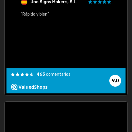
Uno Signs Makers, S.L.
s
"Rápido y bien"
"Buen 
consu
463
comentarios
9,0