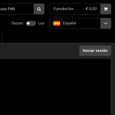
0
productos
€ 0,00
Oscuro
Luz
Español
Iniciar sesión