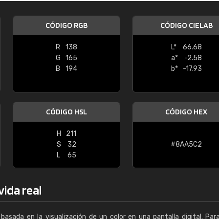
Enrique
CÓDIGO RGB
CÓDIGO CIELAB
"Buen servicio. No obstante No es fá
encontrar/comprar lo que se busca"
R
138
L*
66.68
G
165
a*
-2.58
B
194
b*
-17.93
CÓDIGO HSL
CÓDIGO HEX
H
211
S
32
#8AA5C2
L
65
vida real
basada en la visualización de un color en una pantalla digital. Par