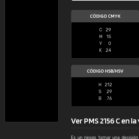
CÓDIGO CMYK
C
29
M
15
Y
0
K
24
CÓDIGO HSB/HSV
H
212
S
29
B
76
Ver PMS 2156 C en la 
Es un riesgo tomar una decisión 