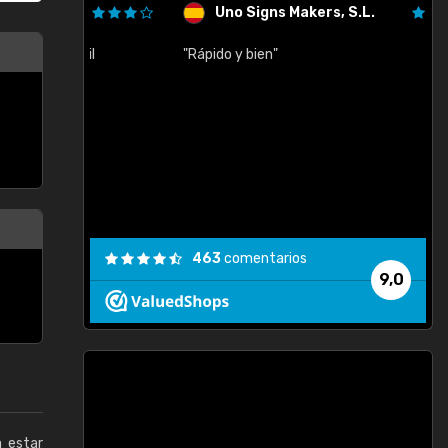
Uno Signs Makers, S.L.
cil
"Rápido y bien"
"
c
463
comentarios
9,0
a estar