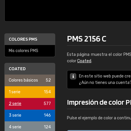
PMS 2156 C
COLORES PMS
Mis colores PMS
Esta página muestra el color PM
color
Coated
.
COATED
En este sitio web puede cre
Colores básicos
52
¿Aún no tienes una cuenta
1 serie
154
Impresión de color P
2 serie
577
3 serie
146
Pulse el ejemplo de color a contin
4 serie
124