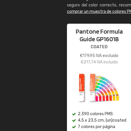
seguro del color correcto, reco
comprar un muestra de colores P
Pantone Formula
Guide GP1601B
COATED
€
179,95
IVA excluido
€
217,74
IVA incluido
2.390 colores PMS
4,5 x 23,5 cm, (un)coated
7 colores por página