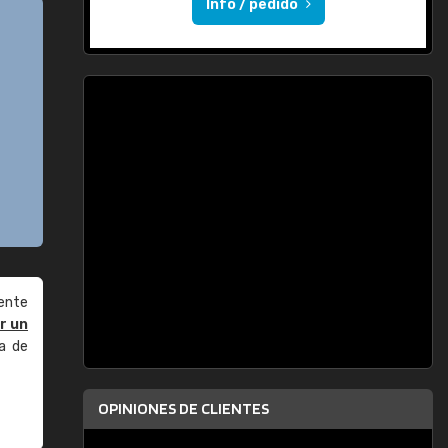
Info / pedido
ente
r un
a de
OPINIONES DE CLIENTES