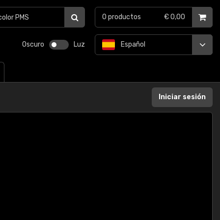
0
productos
€ 0,00
Oscuro
Luz
Español
Iniciar sesión