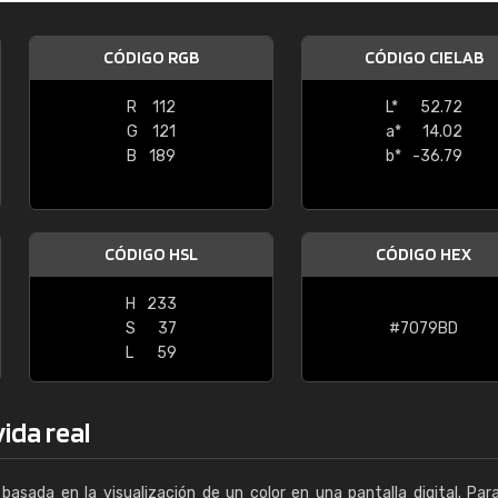
Enrique
CÓDIGO RGB
CÓDIGO CIELAB
"Buen servicio. No obstante No es fá
encontrar/comprar lo que se busca"
R
112
L*
52.72
G
121
a*
14.02
B
189
b*
-36.79
CÓDIGO HSL
CÓDIGO HEX
H
233
S
37
#7079BD
L
59
vida real
basada en la visualización de un color en una pantalla digital. Par