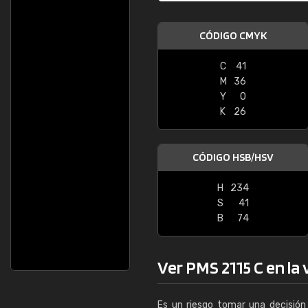
CÓDIGO CMYK
C
41
M
36
Y
0
K
26
CÓDIGO HSB/HSV
H
234
S
41
B
74
Ver PMS 2115 C en la 
Es un riesgo tomar una decisión 