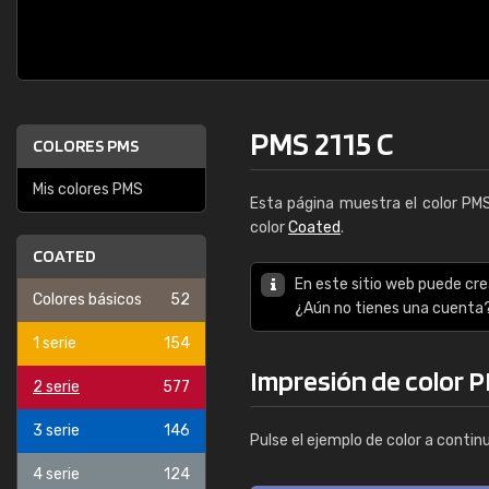
PMS 2115 C
COLORES PMS
Mis colores PMS
Esta página muestra el color P
color
Coated
.
COATED
En este sitio web puede cre
Colores básicos
52
¿Aún no tienes una cuenta
1 serie
154
Impresión de color P
2 serie
577
3 serie
146
Pulse el ejemplo de color a contin
4 serie
124