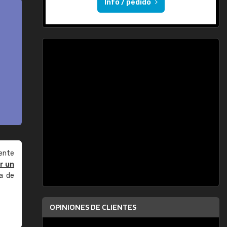
Info / pedido
ente
r un
a de
OPINIONES DE CLIENTES