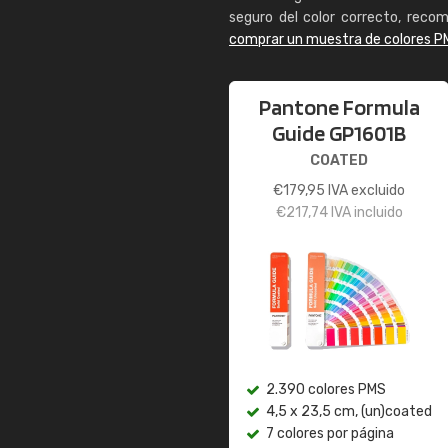
seguro del color correcto, reco
comprar un muestra de colores P
Pantone Formula
Guide GP1601B
COATED
€
179,95
IVA excluido
€
217,74
IVA incluido
2.390 colores PMS
4,5 x 23,5 cm, (un)coated
7 colores por página