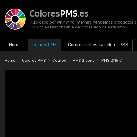
Colores
PMS
.es
Publicado por Whirlwind Internet. Vendemos productos of
PMS no es responsable del contenido de este sitio.
Home
Colores PMS
Comprar muestra colores PMS
Home
Colores PMS
Coated
PMS 2 serie
PMS 2115 C