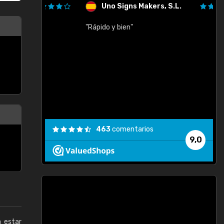
Uno Signs Makers, S.L.
cil
"Rápido y bien"
"
c
463
comentarios
9,0
a estar