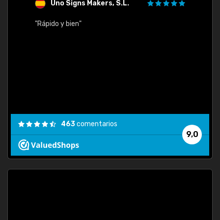
Uno Signs Makers, S.L.
s
"Rápido y bien"
"Buen 
consu
463
comentarios
9,0