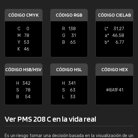
CÓDIGO CMYK
CÓDIGO RGB
CÓDIGO CIELAB
C
0
R
138
L*
31.27
M
78
G
31
a*
46.58
Y
53
B
65
b*
6.77
K
46
CÓDIGO HSB/HSV
CÓDIGO HSL
CÓDIGO HEX
H
342
H
341
S
78
S
63
#8A1F41
B
54
L
33
Ver PMS 208 C en la vida real
Es un riesgo tomar una decisión basada en la visualización de un