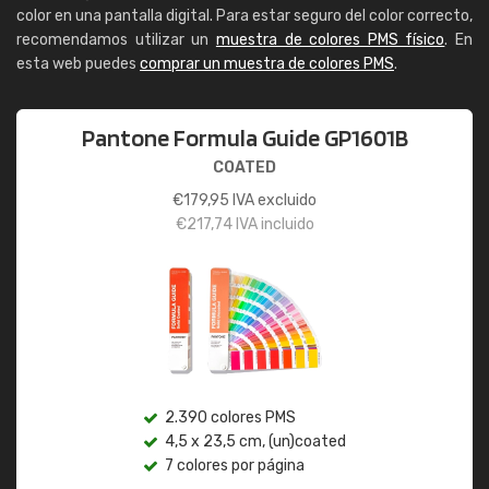
color en una pantalla digital. Para estar seguro del color correcto,
recomendamos utilizar un
muestra de colores PMS físico
. En
esta web puedes
comprar un muestra de colores PMS
.
Pantone Formula Guide GP1601B
COATED
€
179,95
IVA excluido
€
217,74
IVA incluido
2.390 colores PMS
4,5 x 23,5 cm, (un)coated
7 colores por página