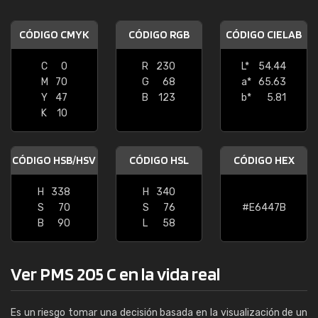
CÓDIGO CMYK
CÓDIGO RGB
CÓDIGO CIELAB
C
0
R
230
L*
54.44
M
70
G
68
a*
65.63
Y
47
B
123
b*
5.81
K
10
CÓDIGO HSB/HSV
CÓDIGO HSL
CÓDIGO HEX
H
338
H
340
S
70
S
76
#E6447B
B
90
L
58
Ver PMS 205 C en la vida real
Es un riesgo tomar una decisión basada en la visualización de un