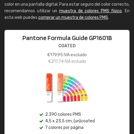
color en una pantalla digital. Para estar seguro del color correcto,
recomendamos utilizar un
muestra de colores PMS físico
. En
esta web puedes
comprar un muestra de colores PMS
.
Pantone Formula Guide GP1601B
COATED
€
179,95
IVA excluido
€
217,74
IVA incluido
2.390 colores PMS
4,5 x 23,5 cm, (un)coated
7 colores por página