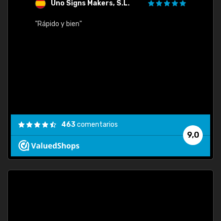
Uno Signs Makers, S.L.
s
"Rápido y bien"
"Buen 
consu
463
comentarios
9,0