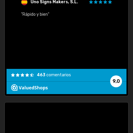
Uno Signs Makers, S.L.
s
"Rápido y bien"
"Buen 
consu
463
comentarios
9,0