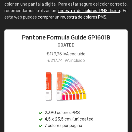
color en una pantalla digital. Para estar seguro del color correcto,
recomendamos utilizar un
muestra de colores PMS físico
. En
esta web puedes
comprar un muestra de colores PMS
.
Pantone Formula Guide GP1601B
COATED
€
179,95
IVA excluido
€
217,74
IVA incluido
2.390 colores PMS
4,5 x 23,5 cm, (un)coated
7 colores por página