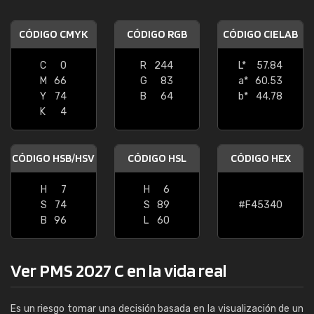
CÓDIGO CMYK
CÓDIGO RGB
CÓDIGO CIELAB
C
0
R
244
L*
57.84
M
66
G
83
a*
60.53
Y
74
B
64
b*
44.78
K
4
CÓDIGO HSB/HSV
CÓDIGO HSL
CÓDIGO HEX
H
7
H
6
S
74
S
89
#F45340
B
96
L
60
Ver PMS 2027 C en la vida real
Es un riesgo tomar una decisión basada en la visualización de un