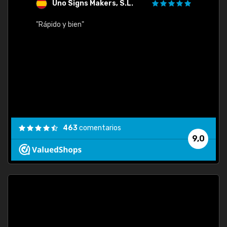
Uno Signs Makers, S.L.
s
"Rápido y bien"
"Buen 
consu
463
comentarios
9,0