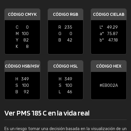
CÓDIGO CMYK
CÓDIGO RGB
CÓDIGO CIELAB
C
0
R
235
L*
49.29
M
100
G
0
a*
75.87
Y
82
B
42
b*
47.18
K
8
CÓDIGO HSB/HSV
CÓDIGO HSL
CÓDIGO HEX
H
349
H
349
S
100
S
100
#EB002A
B
92
L
46
Ver PMS 185 C en la vida real
Es un riesgo tomar una decisión basada en la visualización de un