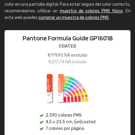
color en una pantalla digital. Para estar seguro del color correcto,
recomendamos utilizar un
muestra de colores PMS físico
. En
esta web puedes
comprar un muestra de colores PMS
.
Pantone Formula Guide GP1601B
COATED
€
179,95
IVA excluido
€
217,74
IVA incluido
2.390 colores PMS
4,5 x 23,5 cm, (un)coated
7 colores por página