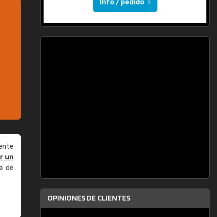
Info / pedido
ente
r un
a de
OPINIONES DE CLIENTES