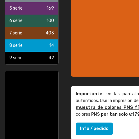
5 serie
169
6 serie
100
7 serie
403
8 serie
14
9 serie
42
Importante:
en las pantall
auténticos. Use la impresión 
muestra de colores PMS fí
colores PMS
por tan solo €17
Info / pedido