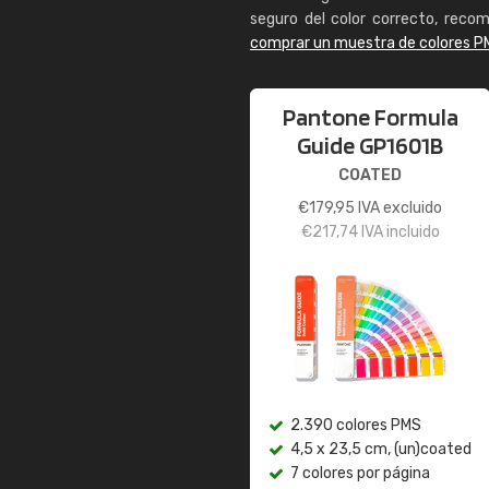
seguro del color correcto, reco
comprar un muestra de colores P
Pantone Formula
Guide GP1601B
COATED
€
179,95
IVA excluido
€
217,74
IVA incluido
2.390 colores PMS
4,5 x 23,5 cm, (un)coated
7 colores por página