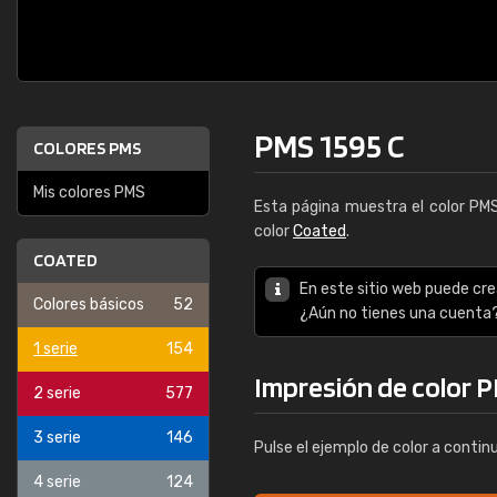
PMS 1595 C
COLORES PMS
Mis colores PMS
Esta página muestra el color P
color
Coated
.
COATED
En este sitio web puede cre
Colores básicos
52
¿Aún no tienes una cuenta
1 serie
154
Impresión de color P
2 serie
577
3 serie
146
Pulse el ejemplo de color a contin
4 serie
124