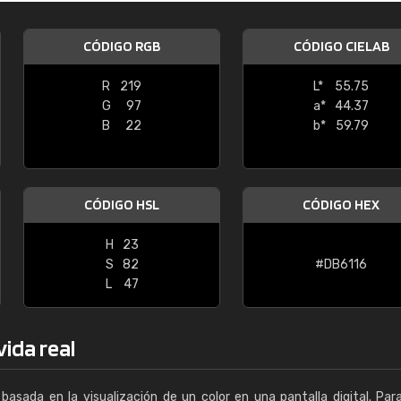
Enrique
CÓDIGO RGB
CÓDIGO CIELAB
"Buen servicio. No obstante No es fá
encontrar/comprar lo que se busca"
R
219
L*
55.75
G
97
a*
44.37
B
22
b*
59.79
CÓDIGO HSL
CÓDIGO HEX
H
23
S
82
#DB6116
L
47
vida real
basada en la visualización de un color en una pantalla digital. Par