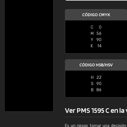
CÓDIGO CMYK
C
0
M
56
Y
90
K
14
CÓDIGO HSB/HSV
H
22
S
90
B
86
Ver PMS 1595 C en la 
Es un riesgo tomar una decisión 