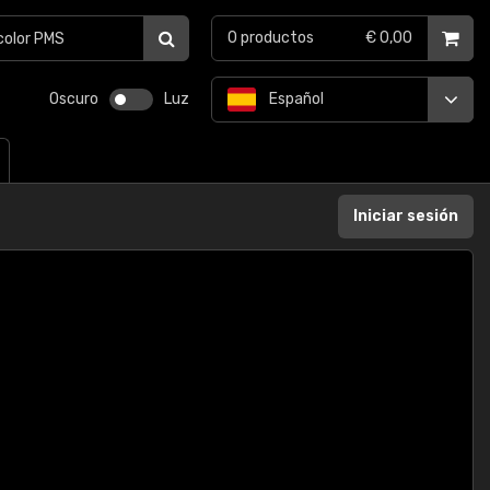
0
productos
€ 0,00
Oscuro
Luz
Español
Iniciar sesión