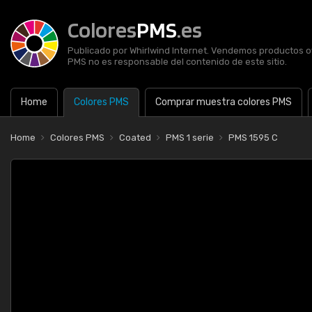
Colores
PMS
.es
Publicado por Whirlwind Internet. Vendemos productos of
PMS no es responsable del contenido de este sitio.
Home
Colores PMS
Comprar muestra colores PMS
Home
Colores PMS
Coated
PMS 1 serie
PMS 1595 C