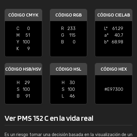
CÓDIGO CMYK
CÓDIGO RGB
CÓDIGO CIELAB
C
0
R
233
L*
61.29
M
51
G
115
a*
40.7
Y
100
B
0
b*
68.98
K
9
CÓDIGO HSB/HSV
CÓDIGO HSL
CÓDIGO HEX
H
29
H
30
S
100
S
100
#E97300
B
91
L
46
Ver PMS 152 C en la vida real
Es un riesgo tomar una decisión basada en la visualización de un