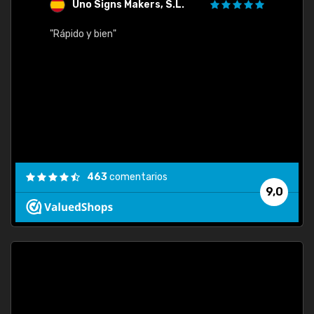
Uno Signs Makers, S.L.
s
"Rápido y bien"
"Buen 
consu
463
comentarios
9,0