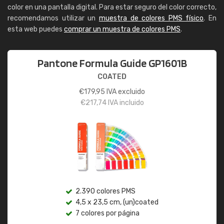
color en una pantalla digital. Para estar seguro del color correcto,
recomendamos utilizar un
muestra de colores PMS físico
. En
esta web puedes
comprar un muestra de colores PMS
.
Pantone Formula Guide GP1601B
COATED
€
179,95
IVA excluido
€
217,74
IVA incluido
2.390 colores PMS
4,5 x 23,5 cm, (un)coated
7 colores por página