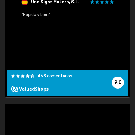
Uno Signs Makers, S.L.
s
"Rápido y bien"
"Buen 
consu
463
comentarios
9,0