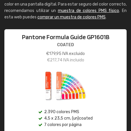
color en una pantalla digital. Para estar seguro del color correcto,
recomendamos utilizar un
muestra de colores PMS físico
. En
esta web puedes
comprar un muestra de colores PMS
.
Pantone Formula Guide GP1601B
COATED
€
179,95
IVA excluido
€
217,74
IVA incluido
2.390 colores PMS
4,5 x 23,5 cm, (un)coated
7 colores por página