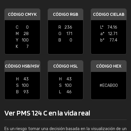
CÓDIGO CMYK
CÓDIGO RGB
CÓDIGO CIELAB
C
0
R
236
L*
74.16
M
28
G
171
a*
12.71
Y
100
B
0
b*
77.4
K
7
CÓDIGO HSB/HSV
CÓDIGO HSL
CÓDIGO HEX
H
43
H
43
S
100
S
100
#ECAB00
B
93
L
46
Ver PMS 124 C en la vida real
Es un riesgo tomar una decisión basada en la visualización de un