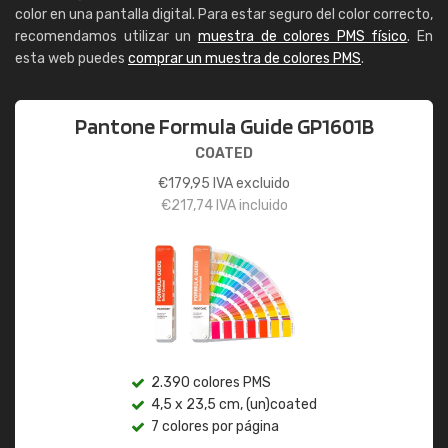
color en una pantalla digital. Para estar seguro del color correcto,
recomendamos utilizar un
muestra de colores PMS físico
. En
esta web puedes
comprar un muestra de colores PMS
.
Pantone Formula Guide GP1601B
COATED
€
179,95
IVA excluido
€
217,74
IVA incluido
2.390 colores PMS
4,5 x 23,5 cm, (un)coated
7 colores por página