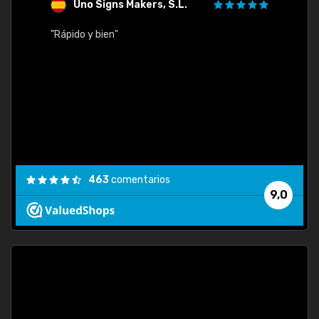
Uno Signs Makers, S.L.
s
"Rápido y bien"
"Buen 
consu
463
comentarios
9,0