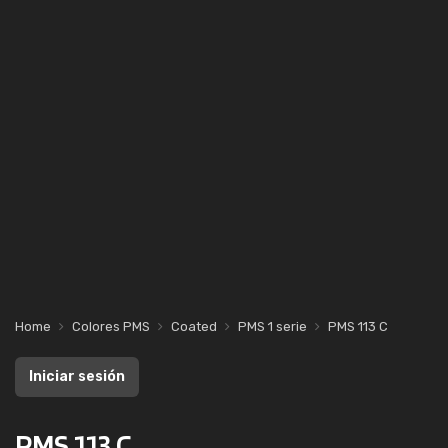
Home
Colores PMS
Coated
PMS 1 serie
PMS 113 C
Iniciar sesión
PMS 113 C