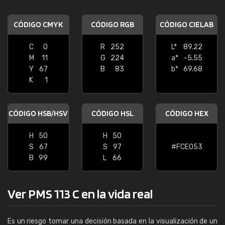
CÓDIGO CMYK
CÓDIGO RGB
CÓDIGO CIELAB
C
0
R
252
L*
89.22
M
11
G
224
a*
-5.55
Y
67
B
83
b*
69.68
K
1
CÓDIGO HSB/HSV
CÓDIGO HSL
CÓDIGO HEX
H
50
H
50
S
67
S
97
#FCE053
B
99
L
66
Ver PMS 113 C en la vida real
Es un riesgo tomar una decisión basada en la visualización de un