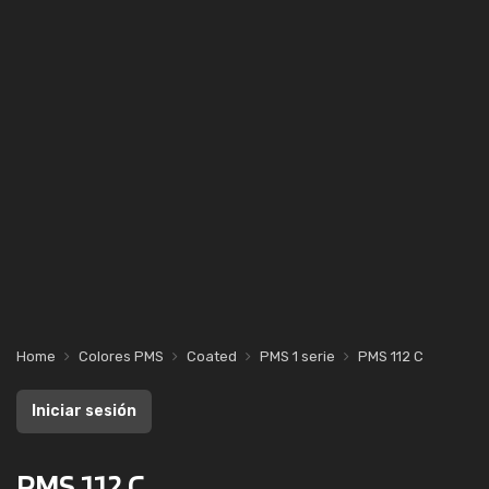
Home
Colores PMS
Coated
PMS 1 serie
PMS 112 C
Iniciar sesión
PMS 112 C