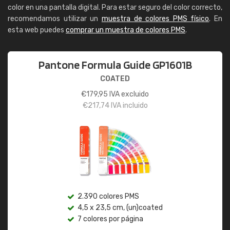
color en una pantalla digital. Para estar seguro del color correcto,
recomendamos utilizar un
muestra de colores PMS físico
. En
esta web puedes
comprar un muestra de colores PMS
.
Pantone Formula Guide GP1601B
COATED
€
179,95
IVA excluido
€
217,74
IVA incluido
2.390 colores PMS
4,5 x 23,5 cm, (un)coated
7 colores por página