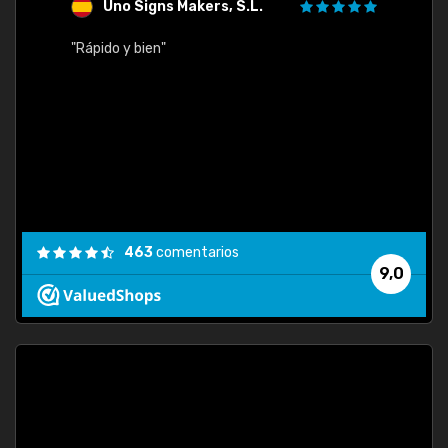
Uno Signs Makers, S.L.
s
"Rápido y bien"
"Buen 
consu
463
comentarios
9,0