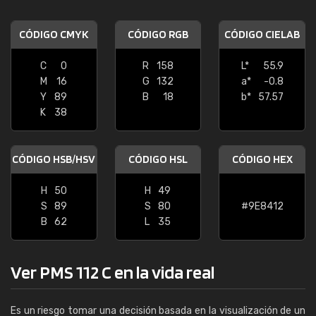
CÓDIGO CMYK
CÓDIGO RGB
CÓDIGO CIELAB
C
0
R
158
L*
55.9
M
16
G
132
a*
-0.8
Y
89
B
18
b*
57.57
K
38
CÓDIGO HSB/HSV
CÓDIGO HSL
CÓDIGO HEX
H
50
H
49
S
89
S
80
#9E8412
B
62
L
35
Ver PMS 112 C en la vida real
Es un riesgo tomar una decisión basada en la visualización de un